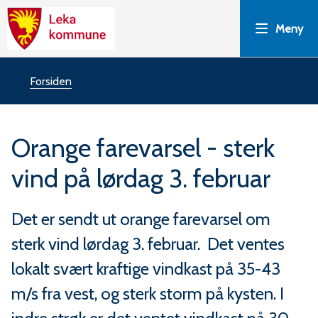
L
Meny
e
k
Du
Forsiden
a
er
Orange farevarsel - sterk
k
her:
vind på lørdag 3. februar
o
m
Det er sendt ut orange farevarsel om
sterk vind lørdag 3. februar. Det ventes
m
lokalt svært kraftige vindkast på 35-43
u
m/s fra vest, og sterk storm på kysten. I