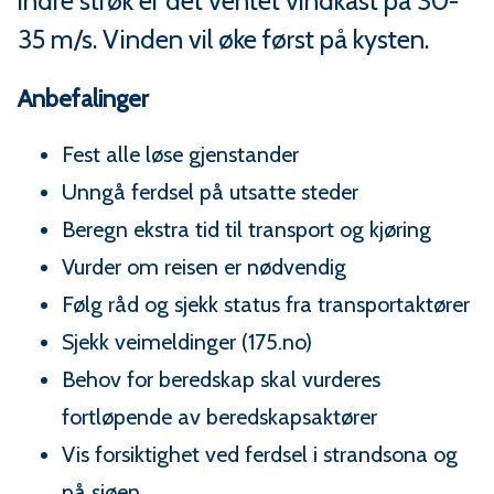
n
indre strøk er det ventet vindkast på 30-
35 m/s. Vinden vil øke først på kysten.
e
Anbefalinger
Fest alle løse gjenstander
Unngå ferdsel på utsatte steder
Beregn ekstra tid til transport og kjøring
Vurder om reisen er nødvendig
Følg råd og sjekk status fra transportaktører
Sjekk veimeldinger (175.no)
Behov for beredskap skal vurderes
fortløpende av beredskapsaktører
Vis forsiktighet ved ferdsel i strandsona og
på sjøen