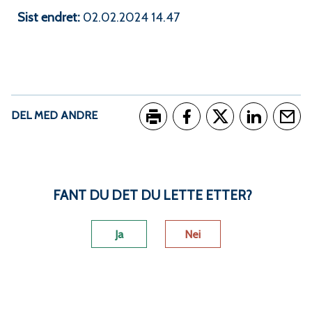
Sist endret
02.02.2024 14.47
DEL MED ANDRE
Skriv ut
Del på Facebook
Del på Twitter
Del på Link
Tips e
FANT DU DET DU LETTE ETTER?
Ja
Nei