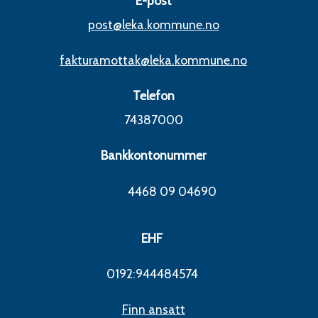
E-post
post@leka.kommune.no
fakturamottak@leka.kommune.no
Telefon
74387000
Bankkontonummer
4468 09 04690
EHF
0192:944484574
Finn ansatt