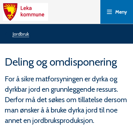
L
Meny
e
k
Du
Jordbruk
a
er
Deling og omdisponering
k
her:
o
For å sikre matforsyningen er dyrka og
dyrkbar jord en grunnleggende ressurs.
m
Derfor må det søkes om tillatelse dersom
m
man ønsker å å bruke dyrka jord til noe
u
annet en jordbruksproduksjon.