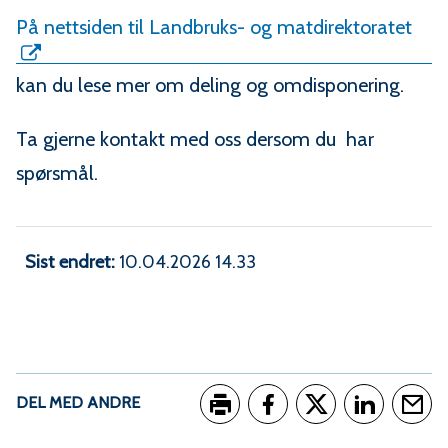
På nettsiden til Landbruks- og matdirektoratet
kan du lese mer om deling og omdisponering.
Ta gjerne kontakt med oss dersom du har
spørsmål.
Sist endret
10.04.2026 14.33
DEL MED ANDRE
Skriv ut
Del på Facebook
Del på Twitter
Del på Link
Tips e