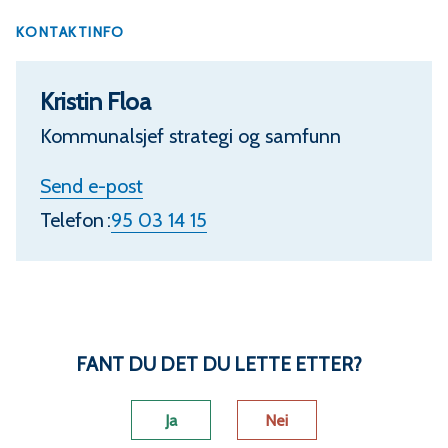
KONTAKTINFO
Kristin Floa
Kommunalsjef strategi og samfunn
t
Send e-post
i
Telefon
95 03 14 15
l
K
r
i
FANT DU DET DU LETTE ETTER?
s
Ja
Nei
t