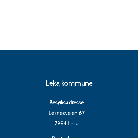
i
n
F
l
o
a
Leka kommune
Besøksadresse
Leknesveien 67
7994 Leka