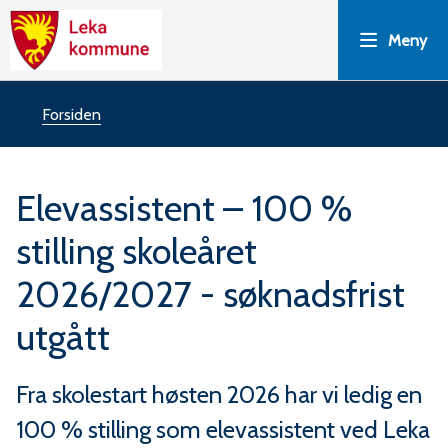
L
Meny
e
k
Du
Forsiden
a
er
Elevassistent – 100 %
k
her:
stilling skoleåret
o
2026/2027 - søknadsfrist
m
utgått
m
Fra skolestart høsten 2026 har vi ledig en
u
100 % stilling som elevassistent ved Leka