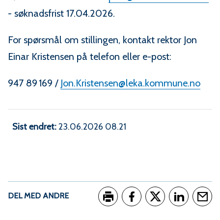
- søknadsfrist 17.04.2026.
For spørsmål om stillingen, kontakt rektor Jon
Einar Kristensen på telefon eller e-post:
947 89 169 /
Jon.Kristensen@leka.kommune.no
Sist endret
23.06.2026 08.21
DEL MED ANDRE
Skriv ut
Del på Facebook
Del på Twitter
Del på Link
Tips e