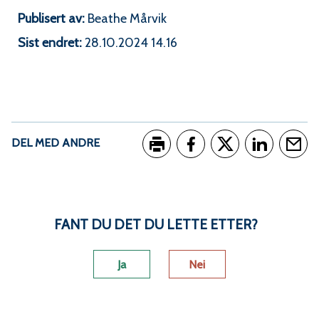
n
Publisert av
Beathe Mårvik
e
Sist endret
28.10.2024 14.16
DEL MED ANDRE
Skriv ut
Del på Facebook
Del på Twitter
Del på Link
Tips e
FANT DU DET DU LETTE ETTER?
Ja
Nei