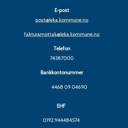
E-post
post@leka.kommune.no
fakturamottak@leka.kommune.no
Telefon
74387000
Bankkontonummer
4468 09 04690
EHF
0192:944484574