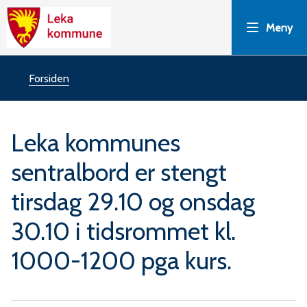
L
Meny
e
k
Du
Forsiden
a
er
Leka kommunes
k
her:
sentralbord er stengt
o
tirsdag 29.10 og onsdag
m
30.10 i tidsrommet kl.
m
1000-1200 pga kurs.
u