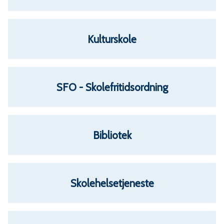
n
e
Kulturskole
SFO - Skolefritidsordning
Bibliotek
Skolehelsetjeneste