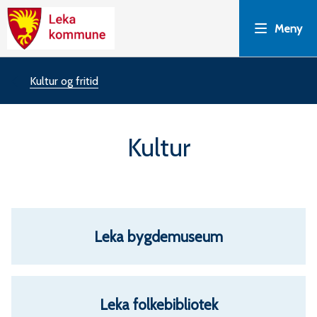
L
Meny
e
k
Du
Kultur og fritid
a
er
Kultur
k
her:
o
m
Leka bygdemuseum
m
u
Leka folkebibliotek