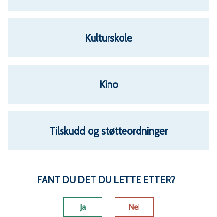
n
e
Kulturskole
Kino
Tilskudd og støtteordninger
FANT DU DET DU LETTE ETTER?
Ja
Nei