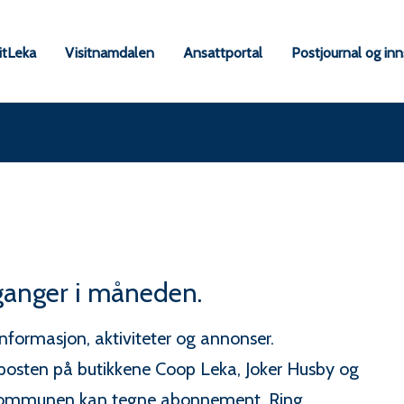
itLeka
Visitnamdalen
Ansattportal
Postjournal og in
ne
ganger i måneden.
ormasjon, aktiviteter og annonser.
sten på butikkene Coop Leka, Joker Husby og
r kommunen kan tegne abonnement. Ring