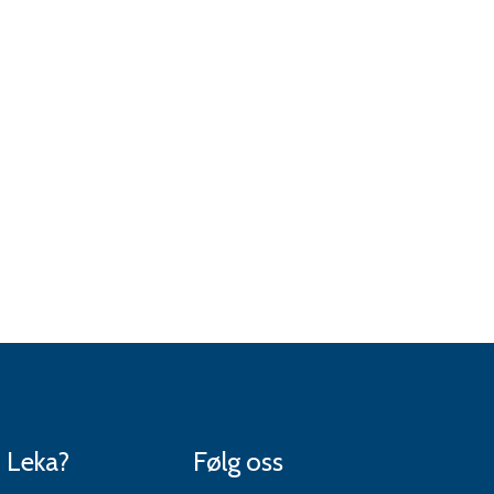
n
venn
i Leka?
Følg oss