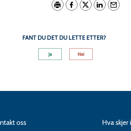
Skriv ut
Del på Facebook
Del på Twitter
Del på LinkedI
Tips en 
FANT DU DET DU LETTE ETTER?
Ja
Nei
ntakt oss
Hva skjer 