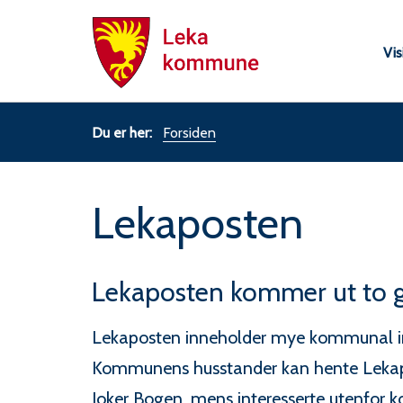
Leka
Vis
kommu
Du
Forsiden
er
Lekaposten
her:
Lekaposten kommer ut to 
Lekaposten inneholder mye kommunal inf
Kommunens husstander kan hente Lekapo
Joker Bogen, mens interesserte utenfo