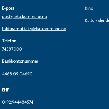
E-post
Kino
post@leka.kommune.no
Kulturkalend
fakturamottak@leka.kommune.no
Telefon
74387000
Bankkontonummer
68 09 04690
EHF
0192:944484574